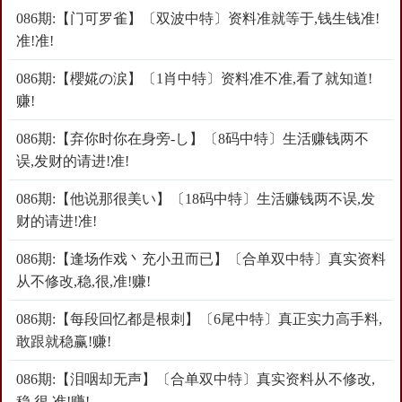
086期:【门可罗雀】〔双波中特〕资料准就等于,钱生钱准!
准!准!
086期:【櫻婲の涙】〔1肖中特〕资料准不准,看了就知道!
赚!
086期:【弃你时你在身旁-し】〔8码中特〕生活赚钱两不
误,发财的请进!准!
086期:【他说那很美い】〔18码中特〕生活赚钱两不误,发
财的请进!准!
086期:【逢场作戏丶充小丑而已】〔合单双中特〕真实资料
从不修改,稳,很,准!赚!
086期:【每段回忆都是根刺】〔6尾中特〕真正实力高手料,
敢跟就稳赢!赚!
086期:【泪咽却无声】〔合单双中特〕真实资料从不修改,
稳,很,准!赚!