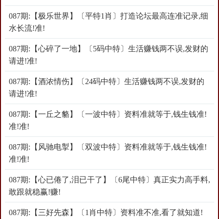
087期:【极乐世界】〔平特1肖〕打造论坛最高连准记录,细
水长流!准!
087期:【心碎了一地】〔5码中特〕生活赚钱两不误,发财的
请进!准!
087期:【酒浓情伤】〔24码中特〕生活赚钱两不误,发财的
请进!准!
087期:【一丘之貉】〔一波中特〕资料准就等于,钱生钱准!
准!准!
087期:【风驰电掣】〔双波中特〕资料准就等于,钱生钱准!
准!准!
087期:【心已倦了,泪已干了】〔6尾中特〕真正实力高手料,
敢跟就稳赢!赚!
087期:【三好先森】〔1肖中特〕资料准不准,看了就知道!