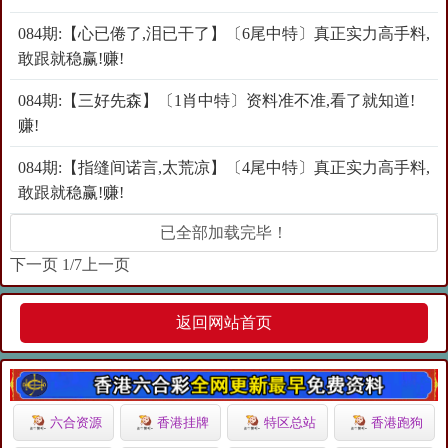
084期:【心已倦了,泪已干了】〔6尾中特〕真正实力高手料,
敢跟就稳赢!赚!
084期:【三好先森】〔1肖中特〕资料准不准,看了就知道!
赚!
084期:【指缝间诺言,太荒凉】〔4尾中特〕真正实力高手料,
敢跟就稳赢!赚!
已全部加载完毕！
下一页
1/7
上一页
返回网站首页
六合资源
香港挂牌
特区总站
香港跑狗