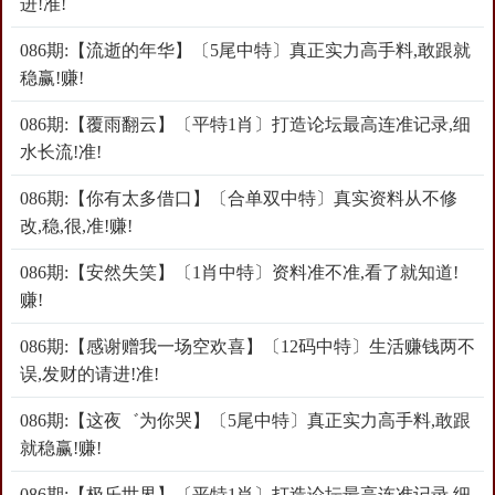
进!准!
086期:【流逝的年华】〔5尾中特〕真正实力高手料,敢跟就
稳赢!赚!
086期:【覆雨翻云】〔平特1肖〕打造论坛最高连准记录,细
水长流!准!
086期:【你有太多借口】〔合单双中特〕真实资料从不修
改,稳,很,准!赚!
086期:【安然失笑】〔1肖中特〕资料准不准,看了就知道!
赚!
086期:【感谢赠我一场空欢喜】〔12码中特〕生活赚钱两不
误,发财的请进!准!
086期:【这夜゛为你哭】〔5尾中特〕真正实力高手料,敢跟
就稳赢!赚!
086期:【极乐世界】〔平特1肖〕打造论坛最高连准记录,细