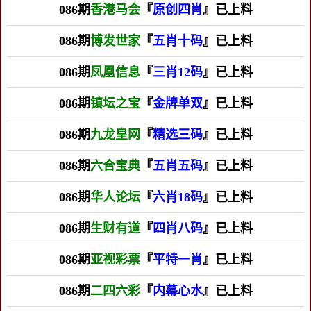
086期
香港马会
『
原创四肖
』已上料
086期
博发世家
『
五肖十码
』已上料
086期
凤凰信息
『
三肖12码
』已上料
086期
镇坛之宝
『
金牌单双
』已上料
086期
九龙皇网
『
精选三码
』已上料
086期
六合宝典
『
五肖五码
』已上料
086期
华人论坛
『
六肖18码
』已上料
086期
生财有道
『
四肖八码
』已上料
086期
亚视彩票
『
平特一肖
』已上料
086期
二四六彩
『
内幕心水
』已上料