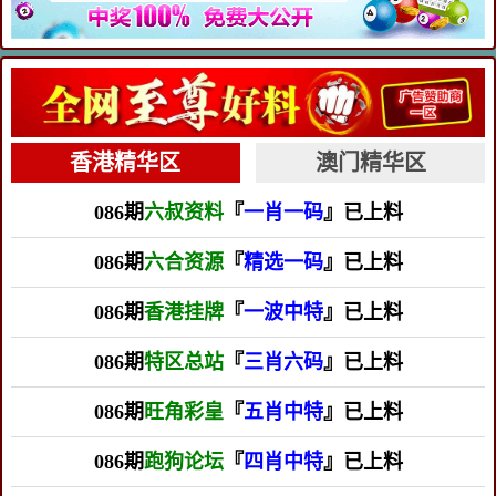
香港精华区
澳门精华区
086期
六叔资料
『
一肖一码
』已上料
086期
六合资源
『
精选一码
』已上料
086期
香港挂牌
『
一波中特
』已上料
086期
特区总站
『
三肖六码
』已上料
086期
旺角彩皇
『
五肖中特
』已上料
086期
跑狗论坛
『
四肖中特
』已上料