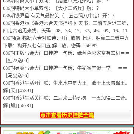
086期特码大小单双句：【踏遍中原九州地】解：？
086期特码大小单双句：【大小二路兵】解：？
086期铁算盘:有灵气最好笑（二五合码八中定）开：？
086期香港版《香港六合天书挂牌 》天书：三前五后退三步，
四走六追无来找。天码：08、33、15、37、46、09、16、11
086期(香港版)六合对联诗：开门放狗 上联：胜算二三看中九
下联：抛开八七有四五 解：放。密码：56987
086期正版马会大门口挂牌一句话：绿蓝色彩家畜有玄机＝＝
［挂22送09］
086期另类马会大门口挂牌一句话：牛猪猴羊聚一堂 ＝＝
［马会送26］
086期香港生活开门联：生来水中是大王，敢于上天告猴王。
解 [天] [45891]
086期香港生活关门联：二后来三特码灵，一五加得三二合。
解 [加] [56781]
点击查看历史挂牌全篇