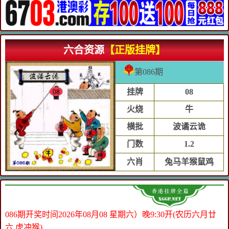
六合资源
【正版挂牌】
第086期
挂牌
08
火烧
牛
横批
波谲云诡
门数
1.2
六肖
兔马羊猴鼠鸡
086期开奖时间2026年08月08 星期六）晚9:30开(农历六月廿
六 虎冲猴)