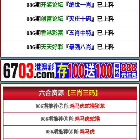
086期
开奖论坛
『
绝世一肖
』已上料
086期
创富论坛
『
灭庄十码
』已上料
086期
香港彩富
『
五肖中特
』已上料
086期
天天好彩
『
最强八肖
』已上料
六合资源
【三肖三码】
086期推荐⑦肖:
鸡马虎蛇猴猪龙
086期推荐⑤肖:
鸡马虎蛇猴
086期推荐③肖:
鸡马虎