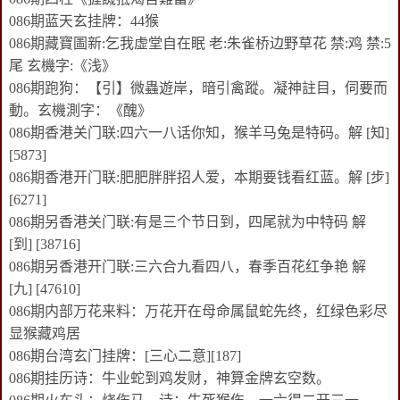
086期蓝天玄挂牌：44猴
086期藏寶圖新:乞我虚堂自在眠 老:朱雀桥边野草花 禁:鸡 禁:5
尾 玄機字:《浅》
086期跑狗：【引】微蟲遊岸，暗引禽蹤。凝神註目，伺要而
動。玄機測字：《醜》
086期香港关门联:四六一八话你知，猴羊马兔是特码。解 [知]
[5873]
086期香港开门联:肥肥胖胖招人爱，本期要钱看红蓝。解 [步]
[6271]
086期另香港关门联:有是三个节日到，四尾就为中特码 解
[到] [38716]
086期另香港开门联:三六合九看四八，春季百花红争艳 解
[九] [47610]
086期内部万花来料：万花开在母命属鼠蛇先终，红绿色彩尽
显猴藏鸡居
086期台湾玄门挂牌：[三心二意][187]
086期挂历诗：牛业蛇到鸡发财，神算金牌玄空数。