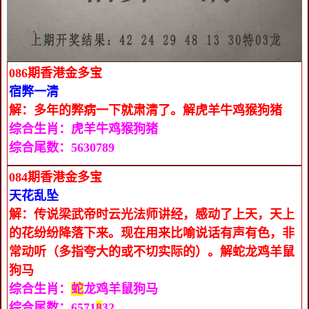
086期香港金多宝
宿弊一清
解：多年的弊病一下就肃清了。解虎羊牛鸡猴狗猪
综合生肖：虎羊牛鸡猴狗猪
综合尾数：5630789
084期香港金多宝
天花乱坠
解：传说梁武帝时云光法师讲经，感动了上天，天上
的花纷纷降落下来。现在用来比喻说话有声有色，非
常动听（多指夸大的或不切实际的）。解蛇龙鸡羊鼠
狗马
综合生肖：
蛇
龙鸡羊鼠狗马
综合尾数：6571
8
32