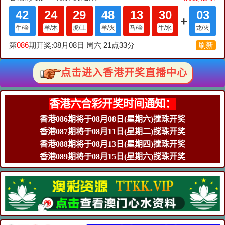
点击进入香港开奖直播中心
香港六合彩开奖时间通知：
香港086期将于08月08日(星期六)搅珠开奖
香港087期将于08月11日(星期二)搅珠开奖
香港088期将于08月13日(星期四)搅珠开奖
香港089期将于08月15日(星期六)搅珠开奖