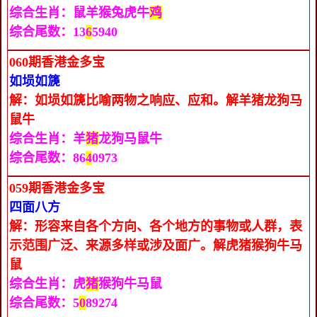
综合生肖：鼠羊猴兔虎牛
鸡
综合尾数：13
6
5940
060期香港金多宝
如埙如篪
解：如埙如篪比喻两物之响应、应和。解羊猪龙狗马
鼠牛
综合生肖：羊
猪
龙狗马鼠牛
综合尾数：86
4
0973
059期香港金多宝
四面八方
解：形容来自各个方向、各个地方的事物或人群，表
示范围广泛、来源多样或涉及面广。解虎猪猴狗牛马
鼠
综合生肖：虎
猪
猴狗牛马鼠
综合尾数：5
0
89274