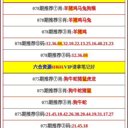
078期推荐⑦肖:
羊
猪
鸡马兔狗猴
078期推荐⑤肖:
羊
猪
鸡马兔
078期推荐③肖:
羊
猪
鸡
078期推荐⑫码:
12.36.
08
.32.10.22.13.25.16.40.21.23
078期推荐③码:
12.36.
08
六合资源
6H6H.
VIP
请拿笔记好
075期推荐⑦肖:
狗牛蛇猪
鼠
虎龙
075期推荐⑤肖:
狗牛蛇猪
鼠
075期推荐③肖:
狗牛蛇
075期推荐⑫码:
21.45.18.42.26.38.20.44.19.31.17.27
075期推荐③码:
21.45.18