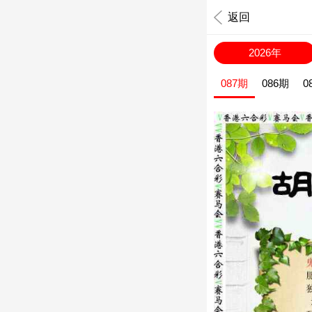
返回
2026年
087期
086期
0