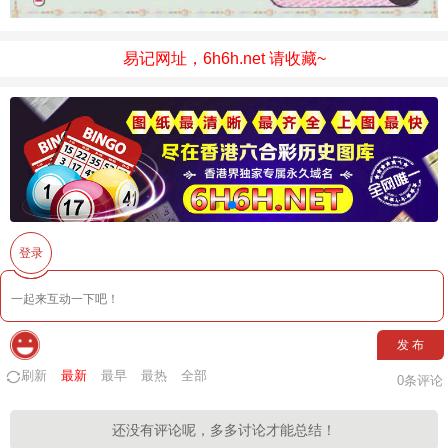
易记网址，6h6h.net 请收藏~
登录
发 布
刷新
最新
最早
最热
全部
0
条评论
还没有评论呢，多多讨论才能总结！